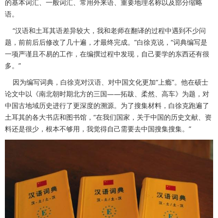
的基本词汇、一般词汇、常用外来语、重要地理名称以及部分缩略
语。
“汉语和土耳其语差异较大，我和老师在翻译的过程中遇到不少问
题，前前后后修改了几十遍，才最终完成。”白徐克说，“词典编写是
一项严谨且不易的工作，在编撰过程中发现，自己要学的东西还有很
多。”
因为编写词典，白徐克对汉语、对中国文化更加“上瘾”。他在硕士
论文中以《南北朝时期北方的三国——拓跋、柔然、高车》为题，对
中国古地域历史进行了更深度的溯源。为了搜集材料，白徐克跑遍了
土耳其的各大书店和图书馆，“在我们国家，关于中国的历史文献、资
料还是很少，根本不够用，我觉得自己需要去中国搜集搜集。”