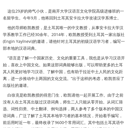
这位29岁的帅气小伙，是南开大学汉语言文化学院高级进修班的一
名留学生。今年9月，他将回到土耳其安卡拉大学攻读汉学系博士。
他的导师欧凯教授，是土耳其唯一的中文教授，从事安卡拉大学汉
学系教学工作已经30余年。2014年，欧凯教授受到土耳其一家出版社
(Engin Yaylnevi)的邀请，请他针对土耳其的初级汉语学习者，编写一
部本地的汉语词典。
“语言是了解一个国家历史、文化的重要工具，我也是从学习汉语开
始，喜欢上中国文化。如果这部词典能够出版，可以帮助更多的土耳
其人民更好地学习汉语、了解中国，也有助于拉近中土人民的文化距
离，进一步推动中土两国的文化交流。”出于这样的考虑，欧凯答应了
出版社的邀请。
白徐克是欧凯教授的得意门生，欧凯请他一起开展工作。由于之前
没有人在土耳其出版过汉语词典，师生二人只能从零开始。从词汇筛
选、词性归类、中土翻译、例句选择，两人参考了多个版本的中国汉
语词典，广泛了解了土耳其本地学习者的基本情况，开始着手编写，
前后用时近一年，最终收录了9600个常用词汇。其中包括土耳其语中