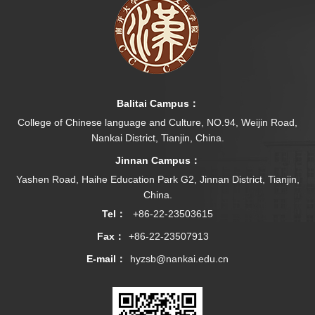
Balitai Campus：
College of Chinese language and Culture, NO.94, Weijin Road,
Nankai District, Tianjin, China.
Jinnan Campus：
Yashen Road, Haihe Education Park G2, Jinnan District, Tianjin,
China.
Tel：
+86-22-23503615
Fax：
+86-22-23507913
E-mail：
hyzsb@nankai.edu.cn