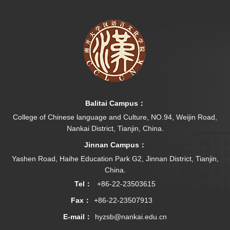
Balitai Campus：
College of Chinese language and Culture, NO.94, Weijin Road,
Nankai District, Tianjin, China.
Jinnan Campus：
Yashen Road, Haihe Education Park G2, Jinnan District, Tianjin,
China.
Tel：
+86-22-23503615
Fax：
+86-22-23507913
E-mail：
hyzsb@nankai.edu.cn