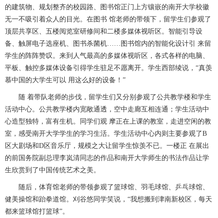
的建筑物、规划整齐的校园路、图书馆正门上方镶嵌的南开大学校徽
无一不吸引着众人的目光。在图书 馆老师的带领下，留学生们参观了
顶层共享区、五楼阅览室研修间和二楼多媒体视听区。智能引导设
备、触屏电子选座机、图书杀菌机……图书馆内的智能化设计引 来留
学生的阵阵赞叹。来到人气最高的多媒体视听区，各式各样的电脑、
平板、触控多媒体设备引得学生驻足不愿离开。学生西部绫说，“真羡
慕中国的大学生可以 用这么好的设备！”
随 着带队老师的步伐，留学生们又分别参观了公共教学楼和学生
活动中心。公共教学楼内宽敞通透，空中走廊互相连通；学生活动中
心造型独特，富有生机。同学们观 摩正在上课的教室，走进空闲的教
室，感受南开大学学生的学习生活。学生活动中心内则主要参观了B
区大剧场和D区音乐厅，规模之大让留学生惊羡不已。一楼正 在展出
的前国务院副总理李岚清同志的作品和南开大学师生的书法作品让学
生欣赏到了中国传统艺术之美。
随后，体育馆老师的带领参观了篮球馆、羽毛球馆、乒乓球馆、
健美操馆和跆拳道馆。刈谷悠同学笑说，“我想搬到津南新校区，每天
都来篮球馆打篮球”。