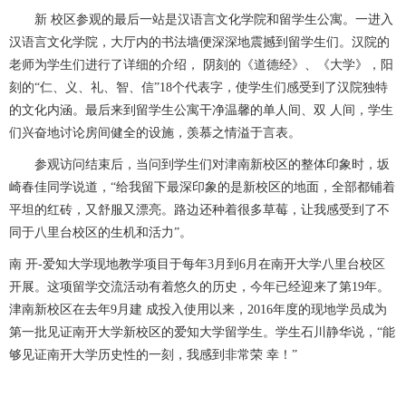
新 校区参观的最后一站是汉语言文化学院和留学生公寓。一进入
汉语言文化学院，大厅内的书法墙便深深地震撼到留学生们。汉院的
老师为学生们进行了详细的介绍， 阴刻的《道德经》、《大学》，阳
刻的“仁、义、礼、智、信”18个代表字，使学生们感受到了汉院独特
的文化内涵。最后来到留学生公寓干净温馨的单人间、双 人间，学生
们兴奋地讨论房间健全的设施，羡慕之情溢于言表。
参观访问结束后，当问到学生们对津南新校区的整体印象时，坂
崎春佳同学说道，“给我留下最深印象的是新校区的地面，全部都铺着
平坦的红砖，又舒服又漂亮。路边还种着很多草莓，让我感受到了不
同于八里台校区的生机和活力”。
南 开-爱知大学现地教学项目于每年3月到6月在南开大学八里台校区
开展。这项留学交流活动有着悠久的历史，今年已经迎来了第19年。
津南新校区在去年9月建 成投入使用以来，2016年度的现地学员成为
第一批见证南开大学新校区的爱知大学留学生。学生石川静华说，“能
够见证南开大学历史性的一刻，我感到非常荣 幸！”